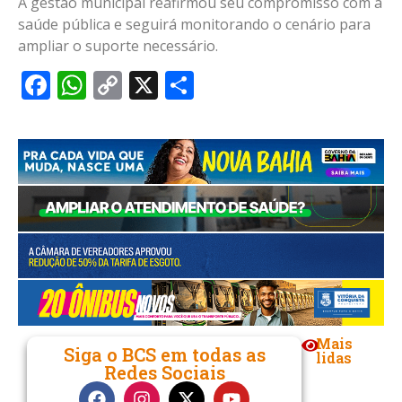
A gestão municipal reafirmou seu compromisso com a
saúde pública e seguirá monitorando o cenário para
ampliar o suporte necessário.
Facebook
WhatsApp
Copy
X
Share
Link
Mais
Siga o BCS em todas as
lidas
Redes Sociais