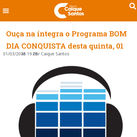
Ouça na íntegra o Programa BOM
DIA CONQUISTA desta quinta, 01
01/03/2018
às
19:28
Por
Caique Santos