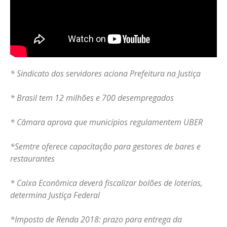
* Sindicato dos servidores aciona Prefeitura na Justiça
* Brasil tem 12 milhões e 700 desempregados
* Câmara aprova que municípios regulamentem UBER
*Semtre oferece capacitação para gestores de bares e
restaurantes
* Caixa Econômica deverá fiscalizar bolões de loterias,
determina Justiça Federal
*Imposto de Renda 2018: prazo para entrega da