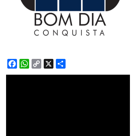
Facebook
WhatsApp
Copy
X
Share
Link