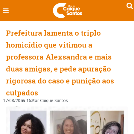
Prefeitura lamenta o triplo
homicídio que vitimou a
professora Alexsandra e mais
duas amigas, e pede apuração
rigorosa do caso e punição aos
culpados
17/08/2025
às
16:45
Por
Caique Santos