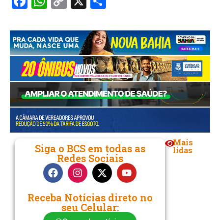
Facebook
WhatsApp
Copy
X
Share
Link
Mais
Siga o BCS em todas as
lidas
Redes Sociais
Receba Notícias direto no
seu Celular: