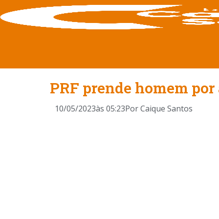
PRF prende homem por a
10/05/2023
às
05:23
Por
Caique Santos