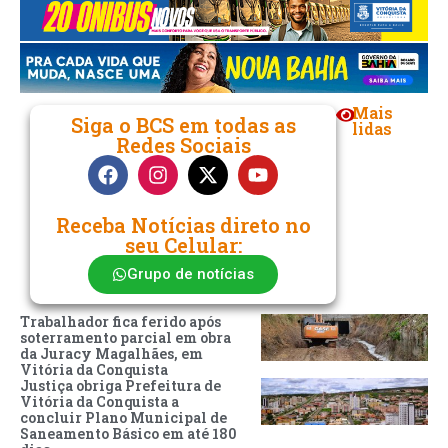
Mais
Siga o BCS em todas as
lidas
Redes Sociais
Receba Notícias direto no
seu Celular:
Grupo de notícias
Trabalhador fica ferido após
soterramento parcial em obra
da Juracy Magalhães, em
Vitória da Conquista
Justiça obriga Prefeitura de
Vitória da Conquista a
concluir Plano Municipal de
Saneamento Básico em até 180