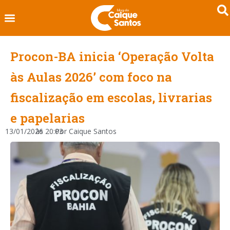
Procon-BA inicia ‘Operação Volta
às Aulas 2026’ com foco na
fiscalização em escolas, livrarias
e papelarias
13/01/2026
às
20:03
Por
Caique Santos