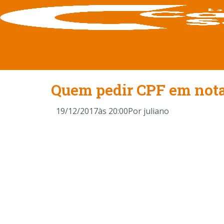
Quem pedir CPF em nota 
19/12/2017
às
20:00
Por
juliano