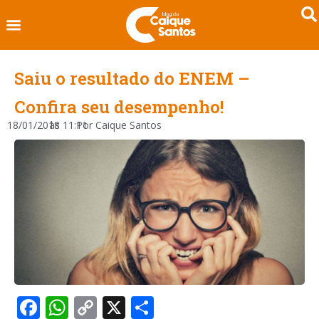
Saiu o resultado do ENEM –
Confira seu desempenho!
18/01/2018
às
11:11
Por
Caique Santos
Facebook
WhatsApp
Copy
X
Share