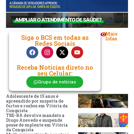
Mais
Siga o BCS em todas as
lidas
Redes Sociais
Receba Notícias direto no
seu Celular:
Grupo de notícias
Adolescente de 15 anos é
apreendido por suspeita de
furtos e roubos em Vitória da
Conquista
TRE-BA devolve mandato a
Diogo Azevedo e suspende
posse de suplente em Vitória
da Conquista