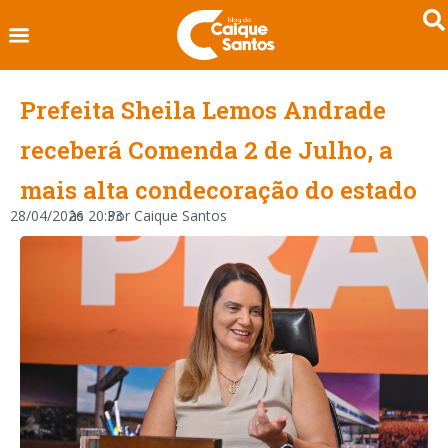
Prefeita Sheila Lemos Andrade
receberá Comenda 2 de Julho, a
mais alta condecoração do estado
28/04/2026
às
20:33
Por
Caique Santos