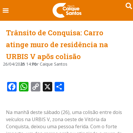
Trânsito de Conquisa: Carro
atinge muro de residência na
URBIS V apõs colisão
26/04/2025
às
14:10
Por
Caique Santos
Facebook
WhatsApp
Copy
X
Share
Link
Na manhã deste sábado (26), uma colisão entre dois
veículos na URBIS V, zona oeste de Vitória da
Conquista, deixou uma pessoa ferida. Com o forte