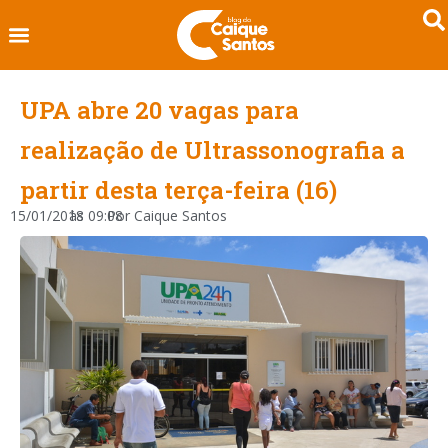
UPA abre 20 vagas para
realização de Ultrassonografia a
partir desta terça-feira (16)
15/01/2018
às
09:08
Por
Caique Santos