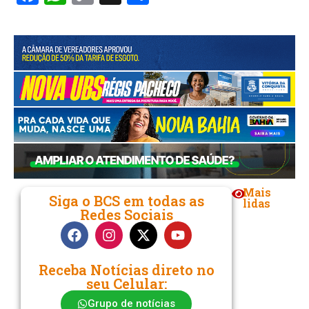
Link
Mais
Siga o BCS em todas as
lidas
Redes Sociais
Receba Notícias direto no
seu Celular:
Grupo de notícias