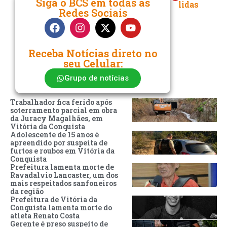
Siga o BCS em todas as
lidas
Redes Sociais
Receba Notícias direto no
seu Celular:
Grupo de notícias
Trabalhador fica ferido após
soterramento parcial em obra
da Juracy Magalhães, em
Vitória da Conquista
Adolescente de 15 anos é
apreendido por suspeita de
furtos e roubos em Vitória da
Conquista
Prefeitura lamenta morte de
Ravadalvio Lancaster, um dos
mais respeitados sanfoneiros
da região
Prefeitura de Vitória da
Conquista lamenta morte do
atleta Renato Costa
Gerente é preso suspeito de