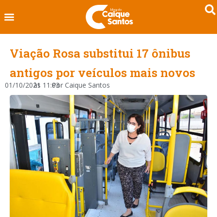
Viação Rosa substitui 17 ônibus
antigos por veículos mais novos
01/10/2021
às
11:03
Por
Caique Santos