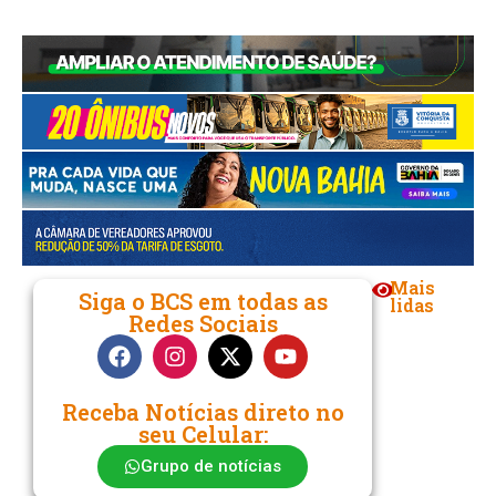
Link
Mais
Siga o BCS em todas as
lidas
Redes Sociais
Receba Notícias direto no
seu Celular:
Grupo de notícias