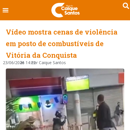
Vídeo mostra cenas de violência
em posto de combustíveis de
Vitória da Conquista
23/06/2026
às
14:22
Por
Caique Santos