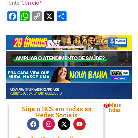
Fonte:
Correio*
Facebook
WhatsApp
Copy
X
Share
Link
Mais
Siga o BCS em todas as
lidas
Redes Sociais