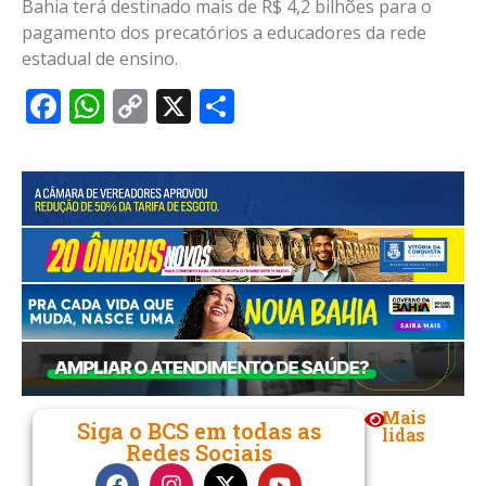
Bahia terá destinado mais de R$ 4,2 bilhões para o
pagamento dos precatórios a educadores da rede
estadual de ensino.
Facebook
WhatsApp
Copy
X
Share
Link
Mais
Siga o BCS em todas as
lidas
Redes Sociais