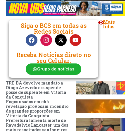
Mais
Siga o BCS em todas as
lidas
Redes Sociais
Receba Notícias direto no
seu Celular:
Grupo de notícias
TRE-BA devolve mandato a
Diogo Azevedo e suspende
posse de suplente em Vitória
da Conquista
Fogos usados em chá
revelação provocam incêndio
de grandes proporções em
Vitória da Conquista
Prefeitura lamenta morte de
Ravadalvio Lancaster, um dos
mais respeitados sanfoneiros