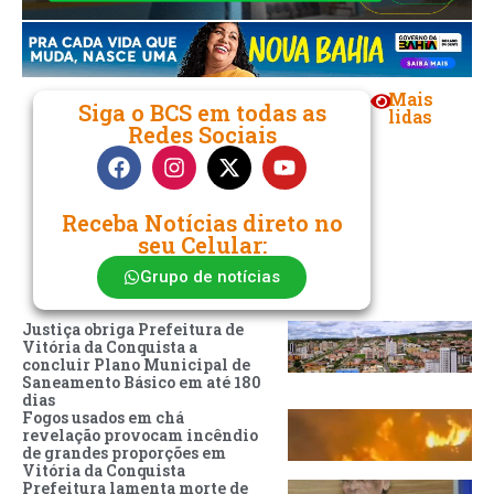
Mais
Siga o BCS em todas as
lidas
Redes Sociais
Receba Notícias direto no
seu Celular:
Grupo de notícias
Justiça obriga Prefeitura de
Vitória da Conquista a
concluir Plano Municipal de
Saneamento Básico em até 180
dias
Fogos usados em chá
revelação provocam incêndio
de grandes proporções em
Vitória da Conquista
Prefeitura lamenta morte de