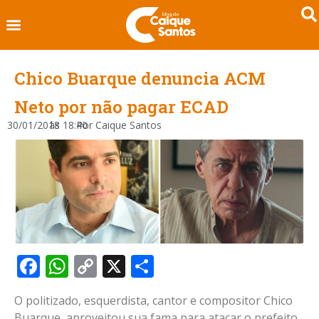
Chico Buarque denuncia ACM
Neto por não pagar ECAD
30/01/2018
às
18:40
Por
Caique Santos
Facebook
WhatsApp
Copy
X
Share
Link
O politizado, esquerdista, cantor e compositor Chico
Buarque, aproveitou sua fama para atacar o prefeito