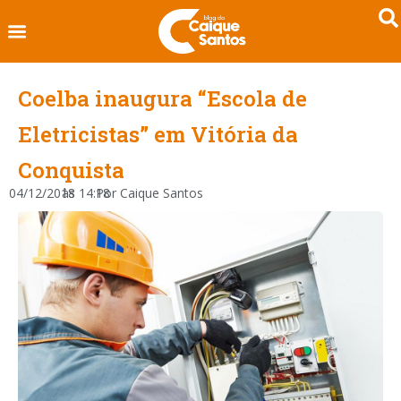
Coelba inaugura “Escola de
Eletricistas” em Vitória da
Conquista
04/12/2018
às
14:18
Por
Caique Santos