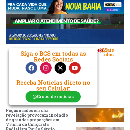
Mais
Siga o BCS em todas as
lidas
Redes Sociais
Receba Notícias direto no
seu Celular:
Grupo de notícias
Fogos usados em chá
revelação provocam incêndio
de grandes proporções em
Vitória da Conquista
Radialista Paulo Sérgio