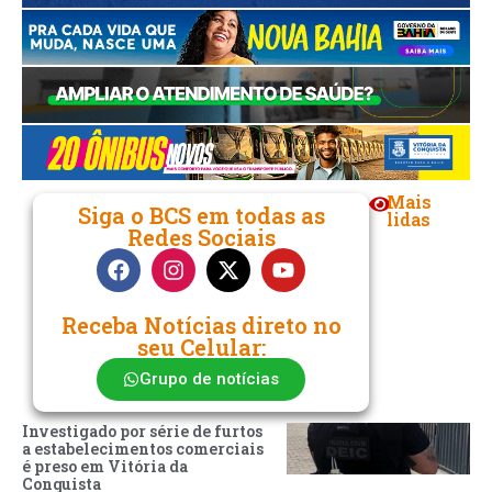
Mais
Siga o BCS em todas as
lidas
Redes Sociais
Receba Notícias direto no
seu Celular:
Grupo de notícias
Investigado por série de furtos
a estabelecimentos comerciais
é preso em Vitória da
Conquista