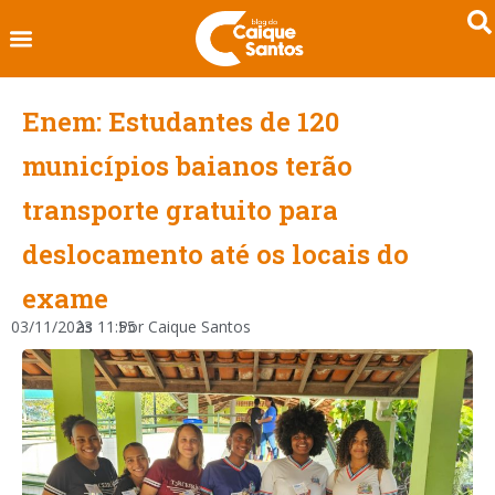
Enem: Estudantes de 120
municípios baianos terão
transporte gratuito para
deslocamento até os locais do
exame
03/11/2023
às
11:55
Por
Caique Santos