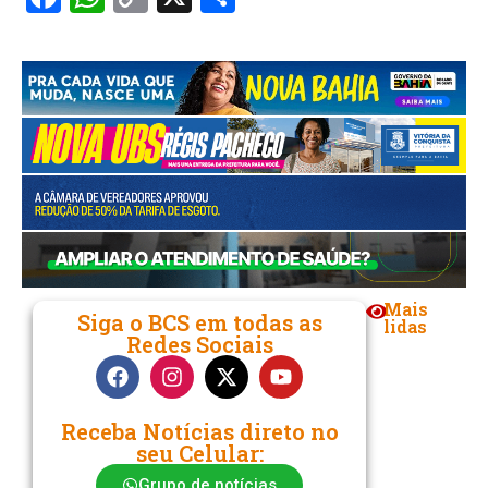
Link
Mais
Siga o BCS em todas as
lidas
Redes Sociais
Receba Notícias direto no
seu Celular:
Grupo de notícias