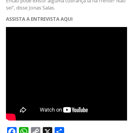
Então pode existir alguma cobrança lá na frente? Não
sei”, disse Jonas Salas.
ASSISTA A ENTREVISTA AQUI
Facebook
WhatsApp
Copy
X
Share