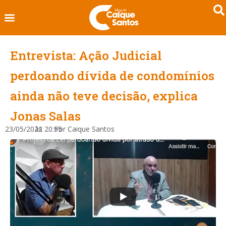
Entrevista: Ação Judicial
perdoando dívida de condomínios
ainda não teve decisão, explica
Jonas Salas
23/05/2022
às
20:55
Por
Caique Santos