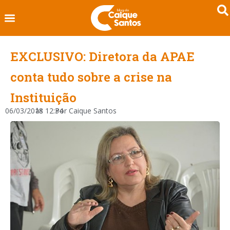
EXCLUSIVO: Diretora da APAE
conta tudo sobre a crise na
Instituição
06/03/2018
às
12:34
Por
Caique Santos