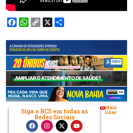
Facebook
WhatsApp
Copy
X
Share
Link
Mais
Siga o BCS em todas as
lidas
Redes Sociais