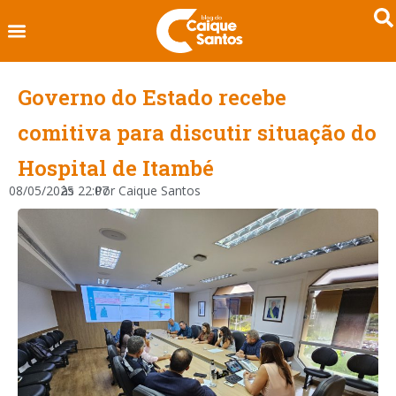
Governo do Estado recebe
comitiva para discutir situação do
Hospital de Itambé
08/05/2025
às
22:07
Por
Caique Santos