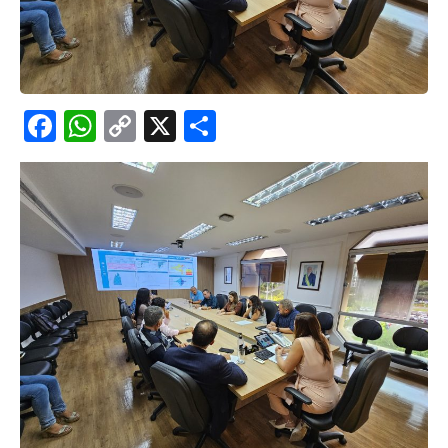
Facebook
WhatsApp
Copy
X
Share
Link