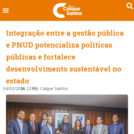
Integração entre a gestão pública
e PNUD potencializa políticas
públicas e fortalece
desenvolvimento sustentável no
estado
04/02/2026
às
22:42
Por
Caique Santos