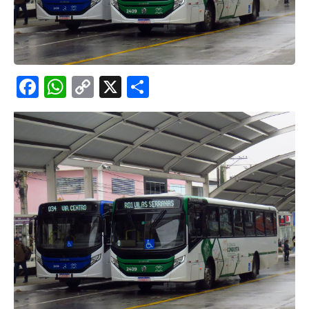
Facebook
WhatsApp
Copy
X
Share
Link