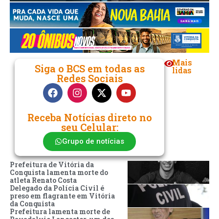
Mais
Siga o BCS em todas as
lidas
Redes Sociais
Receba Notícias direto no
seu Celular:
Grupo de notícias
Prefeitura de Vitória da
Conquista lamenta morte do
atleta Renato Costa
Delegado da Polícia Civil é
preso em flagrante em Vitória
da Conquista
Prefeitura lamenta morte de