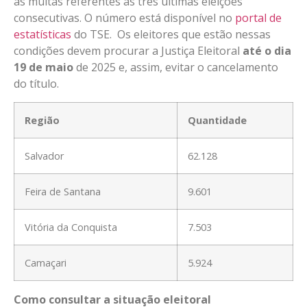
as multas referentes às três últimas eleições
consecutivas. O número está disponível no
portal de
estatísticas
do TSE. Os eleitores que estão nessas
condições devem procurar a Justiça Eleitoral
até o dia
19 de maio
de 2025 e, assim, evitar o cancelamento
do título.
Região
Quantidade
Salvador
62.128
Feira de Santana
9.601
Vitória da Conquista
7.503
Camaçari
5.924
Como consultar a situação eleitoral