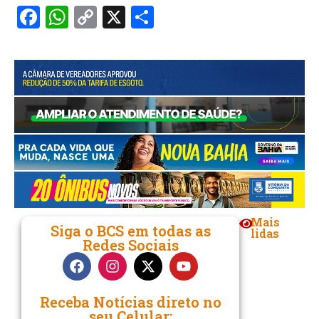
Facebook
WhatsApp
Copy
X
Share
Link
Mais
Siga o BCS em todas as
lidas
Redes Sociais
Receba Notícias direto no
seu Celular: