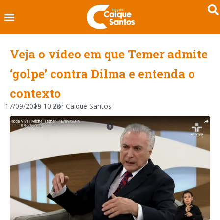
Veja o vídeo em que Temer admite
‘golpe’ contra Dilma e entenda o
contexto
17/09/2019
às
10:28
Por
Caique Santos