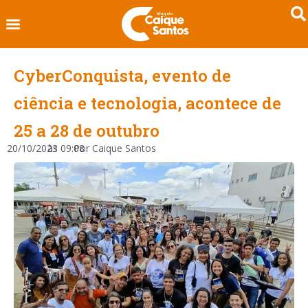
CyberConquista, evento de
ciência e tecnologia, acontece de
25 a 28 de outubro
20/10/2023
às
09:08
Por
Caique Santos