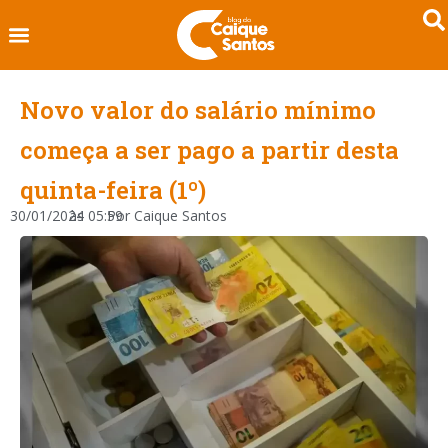
Novo valor do salário mínimo
começa a ser pago a partir desta
quinta-feira (1º)
30/01/2024
às
05:59
Por
Caique Santos