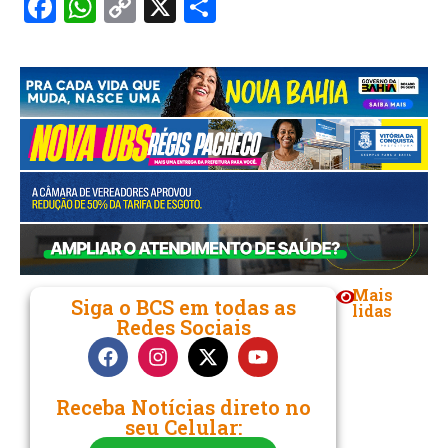
Facebook
WhatsApp
Copy
X
Share
Link
Mais
Siga o BCS em todas as
lidas
Redes Sociais
Receba Notícias direto no
seu Celular: