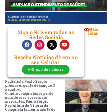
Mais
Siga o BCS em todas as
lidas
Redes Sociais
Receba Notícias direto no
seu Celular:
Grupo de notícias
Radialista Paulo Sérgio
precisa urgente de sangue O
negativo
O rádio conquistense perde
uma de suas vozes mais
marcantes: Paulo Sérgio
Prefeitura de Vitória da
Conquista lamenta morte do