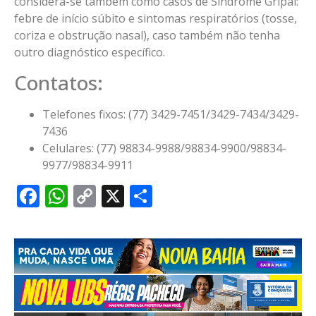
considera-se também como casos de Síndrome Gripal:
febre de início súbito e sintomas respiratórios (tosse,
coriza e obstrução nasal), caso também não tenha
outro diagnóstico específico.
Contatos:
Telefones fixos: (77) 3429-7451/3429-7434/3429-
7436
Celulares: (77) 98834-9988/98834-9900/98834-
9977/98834-9911
Facebook
WhatsApp
Copy
X
Share
Link