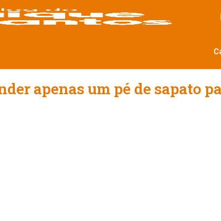
C
vender apenas um pé de sapato p