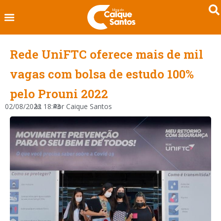
Rede UniFTC oferece mais de mil
vagas com bolsa de estudo 100%
pelo Prouni 2022
02/08/2022
às
18:43
Por
Caique Santos