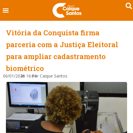
Vitória da Conquista firma
parceria com a Justiça Eleitoral
para ampliar cadastramento
biométrico
06/01/2026
às
16:04
Por
Caique Santos