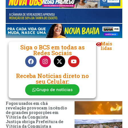
Mais
Siga o BCS em todas as
lidas
Redes Sociais
Receba Notícias direto no
seu Celular:
Grupo de notícias
Fogos usados em chá
revelação provocam incêndio
de grandes proporções em
Vitória da Conquista
Justiça obriga Prefeitura de
Vitória da Conquista a